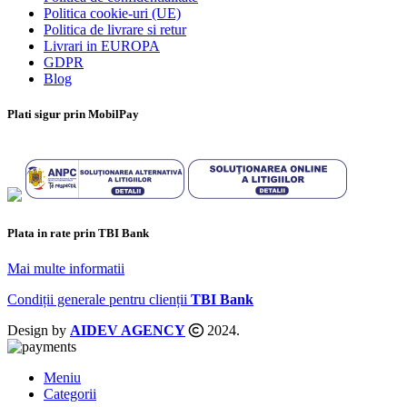
Politica cookie-uri (UE)
Politica de livrare si retur
Livrari in EUROPA
GDPR
Blog
Plati sigur prin MobilPay
Plata in rate prin TBI Bank
Mai multe informatii
Condiții generale pentru clienții
TBI Bank
Design by
AIDEV AGENCY
2024.
Meniu
Categorii