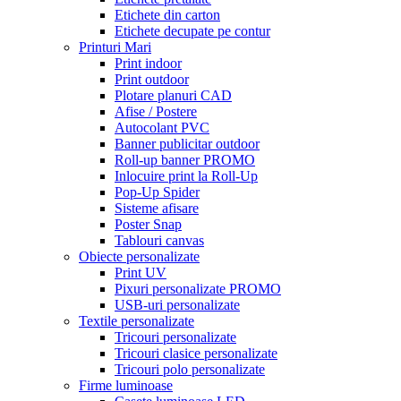
Etichete din carton
Etichete decupate pe contur
Printuri Mari
Print indoor
Print outdoor
Plotare planuri CAD
Afise / Postere
Autocolant PVC
Banner publicitar outdoor
Roll-up banner PROMO
Inlocuire print la Roll-Up
Pop-Up Spider
Sisteme afisare
Poster Snap
Tablouri canvas
Obiecte personalizate
Print UV
Pixuri personalizate PROMO
USB-uri personalizate
Textile personalizate
Tricouri personalizate
Tricouri clasice personalizate
Tricouri polo personalizate
Firme luminoase