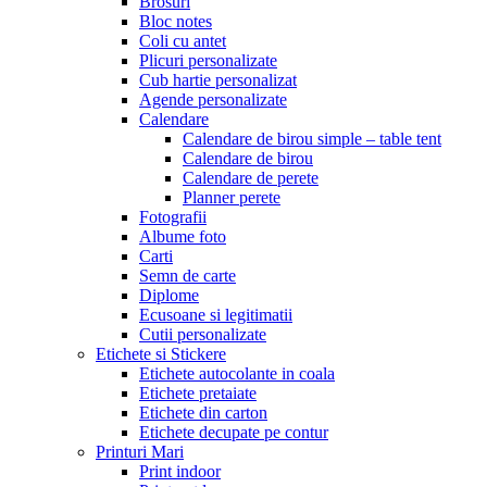
Brosuri
Bloc notes
Coli cu antet
Plicuri personalizate
Cub hartie personalizat
Agende personalizate
Calendare
Calendare de birou simple – table tent
Calendare de birou
Calendare de perete
Planner perete
Fotografii
Albume foto
Carti
Semn de carte
Diplome
Ecusoane si legitimatii
Cutii personalizate
Etichete si Stickere
Etichete autocolante in coala
Etichete pretaiate
Etichete din carton
Etichete decupate pe contur
Printuri Mari
Print indoor