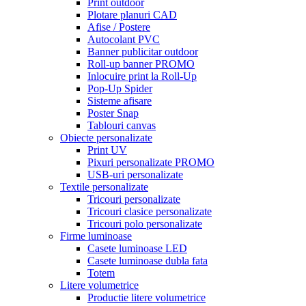
Print outdoor
Plotare planuri CAD
Afise / Postere
Autocolant PVC
Banner publicitar outdoor
Roll-up banner PROMO
Inlocuire print la Roll-Up
Pop-Up Spider
Sisteme afisare
Poster Snap
Tablouri canvas
Obiecte personalizate
Print UV
Pixuri personalizate PROMO
USB-uri personalizate
Textile personalizate
Tricouri personalizate
Tricouri clasice personalizate
Tricouri polo personalizate
Firme luminoase
Casete luminoase LED
Casete luminoase dubla fata
Totem
Litere volumetrice
Productie litere volumetrice