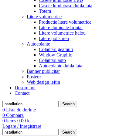
Casete luminoase LED
Casete luminoase dubla fata
Totem
Litere volumetrice
Productie litere volumetrice
Litere iluminate frontal
Litere volumetrice halou
Litere polistiren
Autocolante
Colantari geamuri
Window Graphic
Colantari auto
Autocolante dubla fata
Banner publicitar
Postere
Web design ieftin
Despre noi
Contact
Search
0
Lista de dorinte
0
Compara
0
items
0.00
lei
Logare / Inregistrare
Search