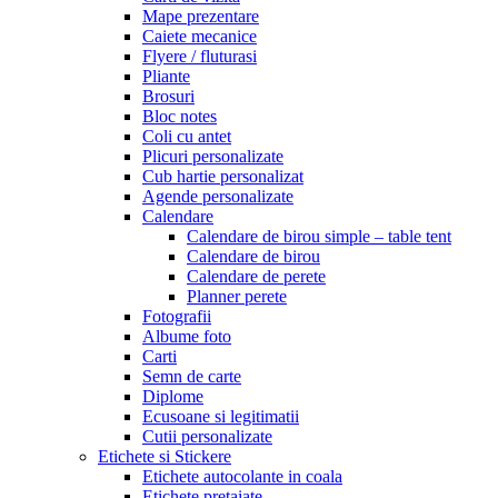
Mape prezentare
Caiete mecanice
Flyere / fluturasi
Pliante
Brosuri
Bloc notes
Coli cu antet
Plicuri personalizate
Cub hartie personalizat
Agende personalizate
Calendare
Calendare de birou simple – table tent
Calendare de birou
Calendare de perete
Planner perete
Fotografii
Albume foto
Carti
Semn de carte
Diplome
Ecusoane si legitimatii
Cutii personalizate
Etichete si Stickere
Etichete autocolante in coala
Etichete pretaiate