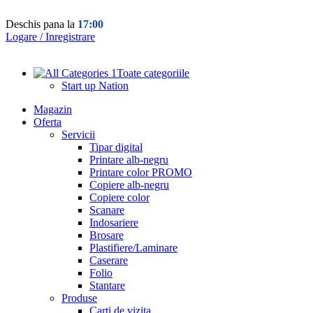
Deschis pana la
17:00
Logare / Inregistrare
Toate categoriile
Start up Nation
Magazin
Oferta
Servicii
Tipar digital
Printare alb-negru
Printare color PROMO
Copiere alb-negru
Copiere color
Scanare
Indosariere
Brosare
Plastifiere/Laminare
Caserare
Folio
Stantare
Produse
Carti de vizita