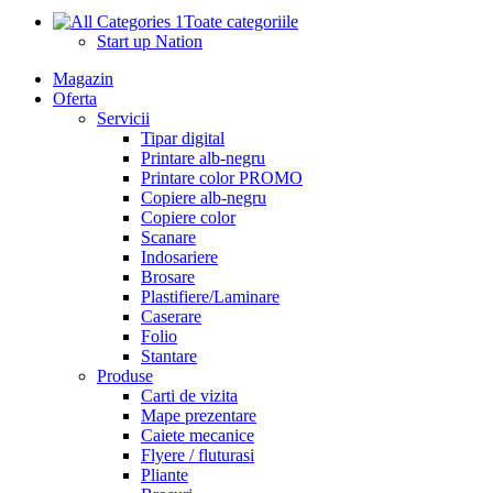
Toate categoriile
Start up Nation
Magazin
Oferta
Servicii
Tipar digital
Printare alb-negru
Printare color PROMO
Copiere alb-negru
Copiere color
Scanare
Indosariere
Brosare
Plastifiere/Laminare
Caserare
Folio
Stantare
Produse
Carti de vizita
Mape prezentare
Caiete mecanice
Flyere / fluturasi
Pliante