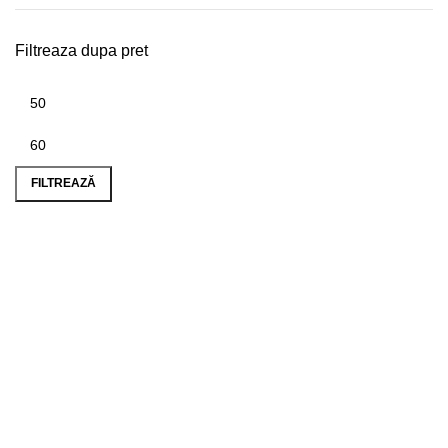
Filtreaza dupa pret
Preț
Preț
minim
maxim
FILTREAZĂ