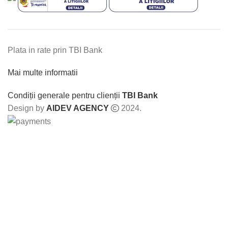
Plata in rate prin TBI Bank
Mai multe informatii
Condiții generale pentru clienții
TBI Bank
Design by
AIDEV AGENCY
2024.
Meniu
0
Dorinte
0
Compara
0
items
Cos
Selecteaza categoria
Search