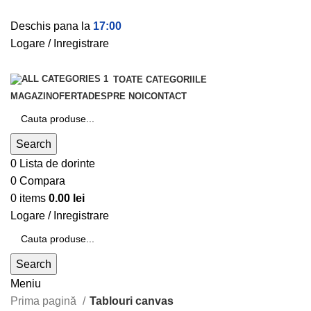
Deschis pana la
17:00
Logare / Inregistrare
TOATE CATEGORIILE
MAGAZIN
OFERTA
DESPRE NOI
CONTACT
Search
0
Lista de dorinte
0
Compara
0
items
0.00
lei
Logare / Inregistrare
Search
Meniu
Prima pagină
Tablouri canvas