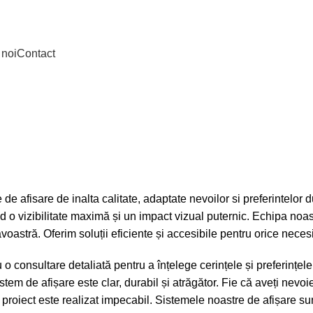
 noi
Contact
 de afisare de inalta calitate, adaptate nevoilor si preferintelo
d o vizibilitate maximă și un impact vizual puternic. Echipa noast
astră. Oferim soluții eficiente și accesibile pentru orice necesi
 o consultare detaliată pentru a înțelege cerințele și preferinț
stem de afișare este clar, durabil și atrăgător. Fie că aveți nevo
proiect este realizat impecabil. Sistemele noastre de afișare su