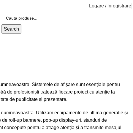
Logare / Inregistrare
0.00
lei
Search
r dumneavoastra. Sistemele de afișare sunt esențiale pentru
ră de profesioniști tratează fiecare proiect cu atenție la
tate de publicitate și prezentare.
ele dumneavoastră. Utilizăm echipamente de ultimă generație și
ie de roll-up bannere, pop-up display-uri, standuri de
nt concepute pentru a atrage atenția și a transmite mesajul