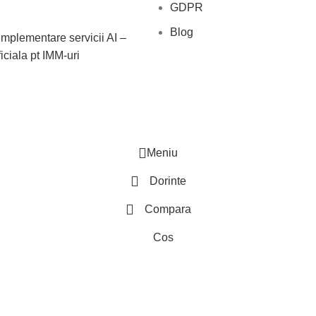
GDPR
Blog
 implementare servicii AI –
ficiala pt IMM-uri
Meniu
Dorinte
Compara
Cos