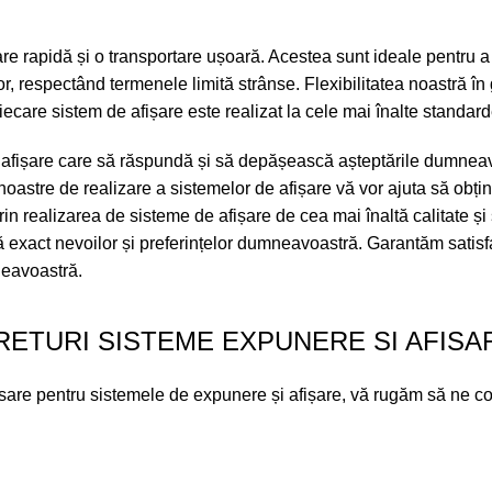
re rapidă și o transportare ușoară. Acestea sunt ideale pentru a at
r, respectând termenele limită strânse. Flexibilitatea noastră în
are sistem de afișare este realizat la cele mai înalte standarde
e afișare care să răspundă și să depășească așteptările dumneavo
stre de realizare a sistemelor de afișare vă vor ajuta să obține
realizarea de sisteme de afișare de cea mai înaltă calitate și s
 exact nevoilor și preferințelor dumneavoastră. Garantăm satisfac
neavoastră.
RETURI SISTEME EXPUNERE SI AFISA
 finisare pentru sistemele de expunere și afișare, vă rugăm să ne c