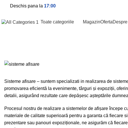
Deschis pana la
17:00
Toate categoriile
Magazin
Oferta
Despre
Sisteme afisare
Sisteme afisare – suntem specializati in realizarea de sisteme
promovarea eficientă la evenimente, târguri și expoziții, oferin
detalii, asigurând rezultate care depășesc așteptările dumneavo
Procesul nostru de realizare a sistemelor de afișare începe cu
materiale de calitate superioară pentru a garanta că fiecare si
prezentare sau panouri expoziționale, ne asigurăm că fiecare 