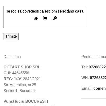
Te rog să dovedești că ești om selectând
casă
.
Date firma
Pentru informa
GIFTART SHOP SRL
Tel:
07268822
CUI
: 44645556
WH:
0726882
REG
: J40/12842/2021
Str. Argentina, nr.25
Email:
comenz
Sector 1, Bucuresti
Punct lucru BUCURESTI