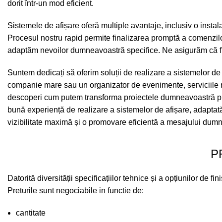
dorit într-un mod eficient.
Sistemele de afișare oferă multiple avantaje, inclusiv o instala
Procesul nostru rapid permite finalizarea promptă a comenzilo
adaptăm nevoilor dumneavoastră specifice. Ne asigurăm că fiec
Suntem dedicați să oferim soluții de realizare a sistemelor d
companie mare sau un organizator de evenimente, serviciile noa
descoperi cum putem transforma proiectele dumneavoastră prin 
bună experiență de realizare a sistemelor de afișare, adaptată
vizibilitate maximă și o promovare eficientă a mesajului dum
P
Datorită diversității specificațiilor tehnice și a opțiunilor de
Preturile sunt negociabile in functie de:
cantitate