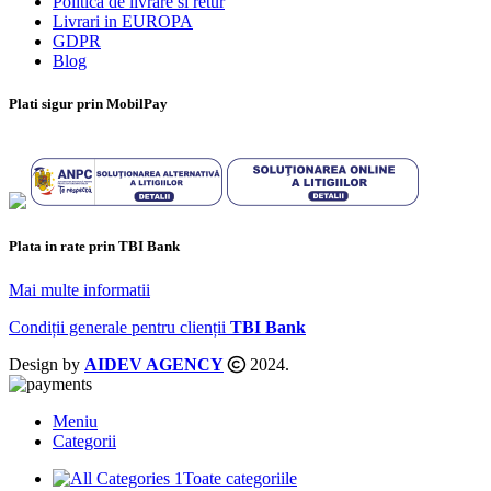
Politica de livrare si retur
Livrari in EUROPA
GDPR
Blog
Plati sigur prin MobilPay
Plata in rate prin TBI Bank
Mai multe informatii
Condiții generale pentru clienții
TBI Bank
Design by
AIDEV AGENCY
2024.
Meniu
Categorii
Toate categoriile