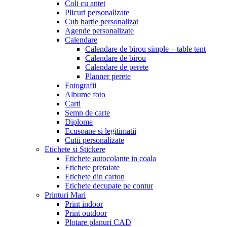
Coli cu antet
Plicuri personalizate
Cub hartie personalizat
Agende personalizate
Calendare
Calendare de birou simple – table tent
Calendare de birou
Calendare de perete
Planner perete
Fotografii
Albume foto
Carti
Semn de carte
Diplome
Ecusoane si legitimatii
Cutii personalizate
Etichete si Stickere
Etichete autocolante in coala
Etichete pretaiate
Etichete din carton
Etichete decupate pe contur
Printuri Mari
Print indoor
Print outdoor
Plotare planuri CAD