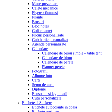
Mape prezentare
Caiete mecanice
Flyere / fluturasi
Pliante
Brosuri
Bloc notes
Coli cu antet
Plicuri personalizate
Cub hartie personalizat
Agende personalizate
Calendare
Calendare de birou simple – table tent
Calendare de birou
Calendare de perete
Planner perete
Fotografii
Albume foto
Carti
Semn de carte
Diplome
Ecusoane si legitimatii
Cutii personalizate
Etichete si Stickere
Etichete autocolante in coala
Etichete pretaiate