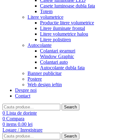
Casete luminoase LED
Casete luminoase dubla fata
Totem
Litere volumetrice
Productie litere volumetrice
Litere iluminate frontal
Litere volumetrice halou
Litere polistiren
Autocolante
Colantari geamuri
Window Graphic
Colantari auto
Autocolante dubla fata
Banner publicitar
Postere
Web design ieftin
Despre noi
Contact
Search
0
Lista de dorinte
0
Compara
0
items
0.00
lei
Logare / Inregistrare
Search