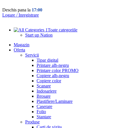
Deschis pana la
17:00
Logare / Inregistrare
Toate categoriile
Start up Nation
Magazin
Oferta
Servicii
Tipar digital
Printare alb-negru
Printare color PROMO
Copiere alb-negru
Copiere color
Scanare
Indosariere
Brosare
Plastifiere/Laminare
Caserare
Folio
Stantare
Produse
Carti de vizita