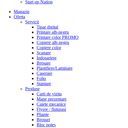
Start up Nation
Magazin
Oferta
Servicii
Tipar digital
Printare alb-negru
Printare color PROMO
Copiere alb-negru
Copiere color
Scanare
Indosariere
Brosare
Plastifiere/Laminare
Caserare
Folio
Stantare
Produse
Carti de vizita
Mape prezentare
Caiete mecanice
Flyere / fluturasi
Pliante
Brosuri
Bloc notes