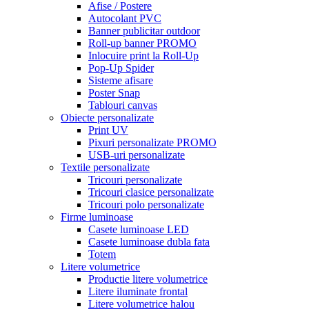
Afise / Postere
Autocolant PVC
Banner publicitar outdoor
Roll-up banner PROMO
Inlocuire print la Roll-Up
Pop-Up Spider
Sisteme afisare
Poster Snap
Tablouri canvas
Obiecte personalizate
Print UV
Pixuri personalizate PROMO
USB-uri personalizate
Textile personalizate
Tricouri personalizate
Tricouri clasice personalizate
Tricouri polo personalizate
Firme luminoase
Casete luminoase LED
Casete luminoase dubla fata
Totem
Litere volumetrice
Productie litere volumetrice
Litere iluminate frontal
Litere volumetrice halou