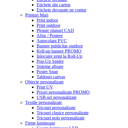
Etichete din carton
Etichete decupate pe contur
Printuri Mari
Print indoor
Print outdoor
Plotare planuri CAD
Afise / Postere
Autocolant PVC
Banner publicitar outdoor
Roll-up banner PROMO
Inlocuire print la Roll-Up
Pop-Up Spider
Sisteme afisare
Poster Snap
Tablouri canvas
Obiecte personalizate
Print UV
Pixuri personalizate PROMO
USB-uri personalizate
Textile personalizate
Tricouri personalizate
Tricouri clasice personalizate
Tricouri polo personalizate
Firme luminoase