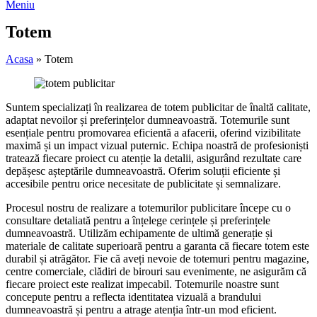
Meniu
Totem
Acasa
»
Totem
Suntem specializați în realizarea de totem publicitar de înaltă calitate,
adaptat nevoilor și preferințelor dumneavoastră. Totemurile sunt
esențiale pentru promovarea eficientă a afacerii, oferind vizibilitate
maximă și un impact vizual puternic. Echipa noastră de profesioniști
tratează fiecare proiect cu atenție la detalii, asigurând rezultate care
depășesc așteptările dumneavoastră. Oferim soluții eficiente și
accesibile pentru orice necesitate de publicitate și semnalizare.
Procesul nostru de realizare a totemurilor publicitare începe cu o
consultare detaliată pentru a înțelege cerințele și preferințele
dumneavoastră. Utilizăm echipamente de ultimă generație și
materiale de calitate superioară pentru a garanta că fiecare totem este
durabil și atrăgător. Fie că aveți nevoie de totemuri pentru magazine,
centre comerciale, clădiri de birouri sau evenimente, ne asigurăm că
fiecare proiect este realizat impecabil. Totemurile noastre sunt
concepute pentru a reflecta identitatea vizuală a brandului
dumneavoastră și pentru a atrage atenția într-un mod eficient.