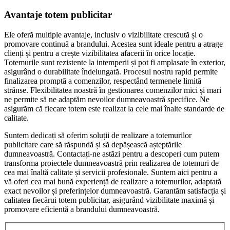
Avantaje totem publicitar
Ele oferă multiple avantaje, inclusiv o vizibilitate crescută și o
promovare continuă a brandului. Acestea sunt ideale pentru a atrage
clienți și pentru a crește vizibilitatea afacerii în orice locație.
Totemurile sunt rezistente la intemperii și pot fi amplasate în exterior,
asigurând o durabilitate îndelungată. Procesul nostru rapid permite
finalizarea promptă a comenzilor, respectând termenele limită
strânse. Flexibilitatea noastră în gestionarea comenzilor mici și mari
ne permite să ne adaptăm nevoilor dumneavoastră specifice. Ne
asigurăm că fiecare totem este realizat la cele mai înalte standarde de
calitate.
Suntem dedicați să oferim soluții de realizare a totemurilor
publicitare care să răspundă și să depășească așteptările
dumneavoastră. Contactați-ne astăzi pentru a descoperi cum putem
transforma proiectele dumneavoastră prin realizarea de totemuri de
cea mai înaltă calitate și servicii profesionale. Suntem aici pentru a
vă oferi cea mai bună experiență de realizare a totemurilor, adaptată
exact nevoilor și preferințelor dumneavoastră. Garantăm satisfacția și
calitatea fiecărui totem publicitar, asigurând vizibilitate maximă și
promovare eficientă a brandului dumneavoastră.