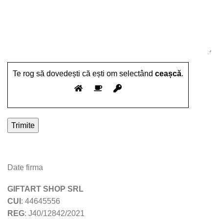
Te rog să dovedești că ești om selectând
ceașcă
.
Date firma
GIFTART SHOP SRL
CUI
: 44645556
REG
: J40/12842/2021